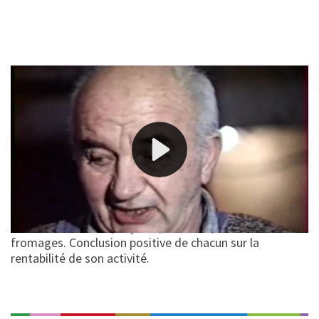
Rencontres avec plusieurs agriculteurs. Élevage des
veaux-de-lait à Ludinas (Peyrelevade), Millevaches et
Vinzan (Peyrelevade) : coût, rendement, groupement de
Sainte-Féréole, étapes, en batterie ou en liberté,
création d’un réseau de commercialisation, critères de
vente. Production de lait à Vieille Maison (Saint-
Setiers) : circuit de distribution, constitution du
troupeau. Production de myrtilles à Millevaches :
origine des plants, transformation. Élevage de brebis
laitière à Lestrade (Meymac) : surface, vente de
fromages. Conclusion positive de chacun sur la
rentabilité de son activité.