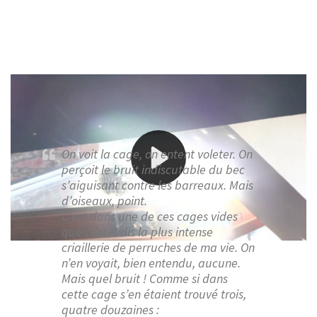
Sixième opus d’une série à durée indéterminée avec
Henri Michaux et un passage de son recueil
Au pays de
la magie
.
On voit la cage, on entent voleter. On
perçoit le bruit indiscutable du bec
s’aiguisant contre les barreaux. Mais
d’oiseaux, point.
C’est dans une de ces cages vides
que j’entendis la plus intense
criaillerie de perruches de ma vie. On
n’en voyait, bien entendu, aucune.
Mais quel bruit ! Comme si dans
cette cage s’en étaient trouvé trois,
quatre douzaines :