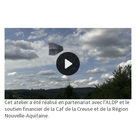
Comment et pourquoi mettre des mots sur son
quotidien et ses sentiments quand on te fait
comprendre que, de toute façon, tu ne penses pas
comme les autres ? C’est à cette question que se sont
confrontés une dizaine d’adolescents à travers la
réalisation de cette compilation de courts-métrages,
où les termes « spécificité » et « atypie » ne sont pas
des gros mots, ni des étiquettes qui permettraient de
les résumer. Et où la diversité et synonyme de richesse.
Cet atelier a été réalisé en partenariat avec l’ALDP et le
soutien financier de la Caf de la Creuse et de la Région
Nouvelle-Aquitaine.