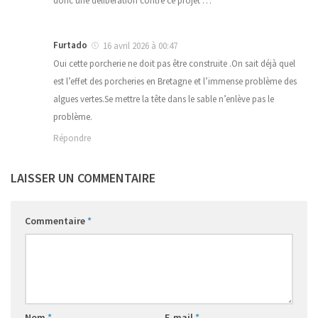
donc une délibération contre ce projet …
Furtado
16 avril 2026 à 00:47
Oui cette porcherie ne doit pas être construite .On sait déjà quel
est l’effet des porcheries en Bretagne et l’immense problème des
algues vertes.Se mettre la tête dans le sable n’enlève pas le
problème.
Répondre
LAISSER UN COMMENTAIRE
Commentaire
*
Nom
*
E-mail
*