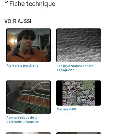
Fiche technique
VOIR AUSSI
Alerte à la porcherie
Les bryozoaires contre-
attaquent
Natura 2000
Portrait robot de la
porcherie limousine