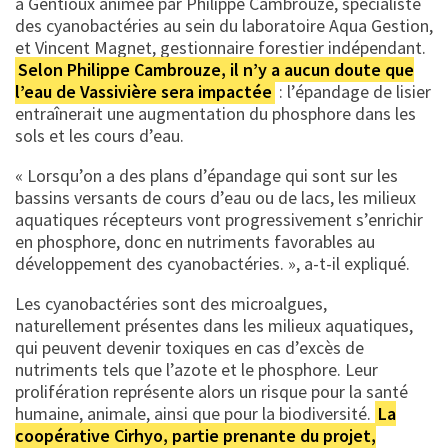
à Gentioux animée par Philippe Cambrouze, spécialiste
des cyanobactéries au sein du laboratoire Aqua Gestion,
et Vincent Magnet, gestionnaire forestier indépendant.
Selon Philippe Cambrouze, il n’y a aucun doute que
l’eau de Vassivière sera impactée
: l’épandage de lisier
entraînerait une augmentation du phosphore dans les
sols et les cours d’eau.
« Lorsqu’on a des plans d’épandage qui sont sur les
bassins versants de cours d’eau ou de lacs, les milieux
aquatiques récepteurs vont progressivement s’enrichir
en phosphore, donc en nutriments favorables au
développement des cyanobactéries. », a-t-il expliqué.
Les cyanobactéries sont des microalgues,
naturellement présentes dans les milieux aquatiques,
qui peuvent devenir toxiques en cas d’excès de
nutriments tels que l’azote et le phosphore. Leur
prolifération représente alors un risque pour la santé
humaine, animale, ainsi que pour la biodiversité.
La
coopérative Cirhyo, partie prenante du projet,