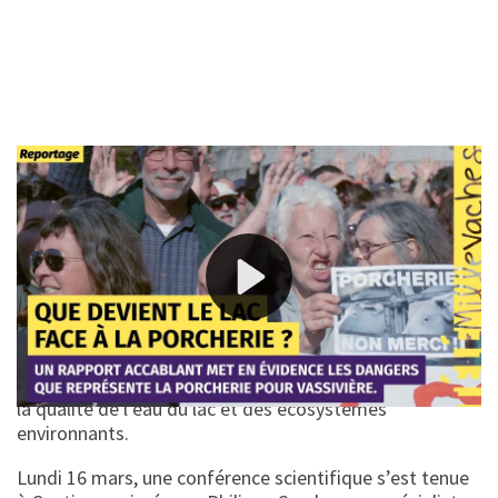
Pour afficher les sous-titres, lancer la lecture et cliquer sur l'icône
[CC].
Des habitants du plateau de Millevaches se mobilisent
contre un projet d’élevage porcin industriel au Villard
sur la commune de Royère-de-Vassivière, à quelques
kilomètres du lac de Vassivière. Le collectif citoyen
« Non à la porcherie du lac » a mené plusieurs actions
afin d’alerter la population et de dénoncer les impacts
environnementaux potentiels du projet, notamment sur
la qualité de l’eau du lac et des écosystèmes
environnants.
Lundi 16 mars, une conférence scientifique s’est tenue