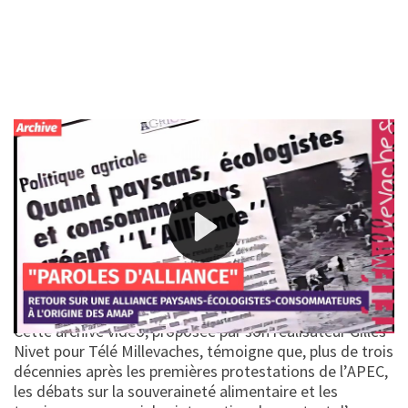
Pour afficher les sous-titres, lancer la lecture et cliquer sur l'icône
[CC].
En 1991, la création de l’Alliance Paysans-Ecologistes-
Consommateurs (PEC) affirme l’opposition d’une partie
de la société française aux politiques internationales
agricoles productivistes. En défendant, au contraire, un
modèle agricole biologique, local et durable, l’Alliance
PEC fait partie des mouvements à l’origine des AMAP.
Cette archive vidéo, proposée par son réalisateur Gilles
Nivet pour Télé Millevaches, témoigne que, plus de trois
décennies après les premières protestations de l’APEC,
les débats sur la souveraineté alimentaire et les