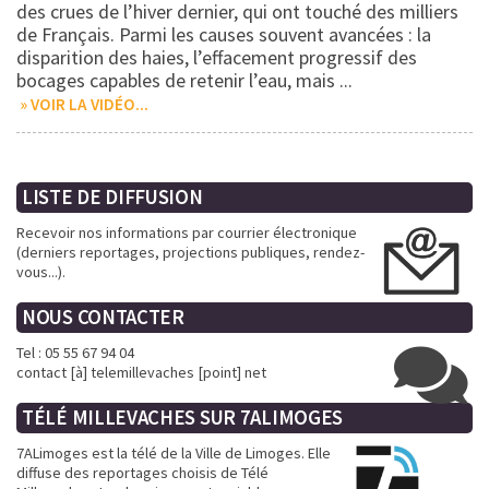
1
1
1
des crues de l’hiver dernier, qui ont touché des milliers
de Français. Parmi les causes souvent avancées : la
disparition des haies, l’effacement progressif des
bocages capables de retenir l’eau, mais ...
» VOIR LA VIDÉO...
LISTE DE DIFFUSION
Recevoir nos informations par courrier électronique
(derniers reportages, projections publiques, rendez-
vous...).
NOUS CONTACTER
Tel : 05 55 67 94 04
contact [à] telemillevaches [point] net
TÉLÉ MILLEVACHES SUR
7ALIMOGES
7ALimoges est la télé de la Ville de Limoges. Elle
diffuse des reportages choisis de Télé