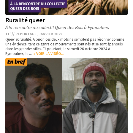
Ruralité queer
À la rencontre du collectif Queer des Bois à Eymoutiers
11' // REPORTAGE, JANVIER 2025
Queer et ruralité. A priori ces deux mots ne semblent pas résonner comme
une évidence, tant ce genre de mouvements sont nés et se sont épanouis
dans les grandes villes. Et pourtant, le samedi 26 octobre 2024 à
Eymoutiers, le ...
» VOIR LA VIDÉO...