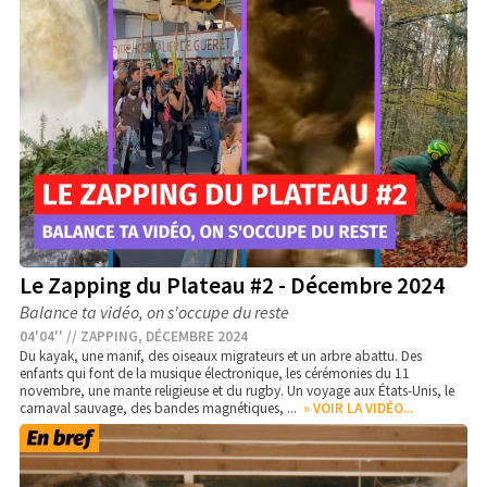
Le Zapping du Plateau #2 - Décembre 2024
Balance ta vidéo, on s'occupe du reste
04'04'' // ZAPPING, DÉCEMBRE 2024
Du kayak, une manif, des oiseaux migrateurs et un arbre abattu. Des
enfants qui font de la musique électronique, les cérémonies du 11
novembre, une mante religieuse et du rugby. Un voyage aux États-Unis, le
carnaval sauvage, des bandes magnétiques, ...
» VOIR LA VIDÉO...