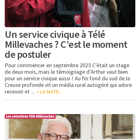
1
Un service civique à Télé
Millevaches ? C’est le moment
de postuler
Pour commencer en septembre 2025 C’était un stage
de deux mois, mais le témoignage d’Arthur vaut bien
1
pour un service civique aussi ! Au fin fond du sud de la
Creuse profonde vit un média rural autogéré qui adore
recevoir et ...
» LA SUITE...
15
1
1
1