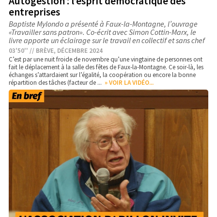
Autogestion : l’esprit démocratique des
entreprises
Baptiste Mylondo a présenté à Faux-la-Montagne, l’ouvrage
«Travailler sans patron». Co-écrit avec Simon Cottin-Marx, le
livre apporte un éclairage sur le travail en collectif et sans chef
03'50'' // BRÈVE, DÉCEMBRE 2024
C’est par une nuit froide de novembre qu’une vingtaine de personnes ont
fait le déplacement à la salle des fêtes de Faux-la-Montagne. Ce soir-là, les
échanges s’attardaient sur l’égalité, la coopération ou encore la bonne
répartition des tâches (facteur de ...
» VOIR LA VIDÉO...