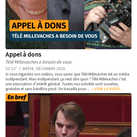
Appel à dons
Télé Millevaches a besoin de vous
01'12'' // BRÈVE, DÉCEMBRE 2024
Si vous regardez nos vidéos, vous savez que Télé Millevaches est un média
indépendant. Mais indépendant ça veut dire quoi ? Télé Millevaches c’est
une association d’intérêt général. Toutes nos activités sont ouvertes,
gratuites et sans bénéfice privé. On travaille pour ...
» VOIR LA VIDÉO...