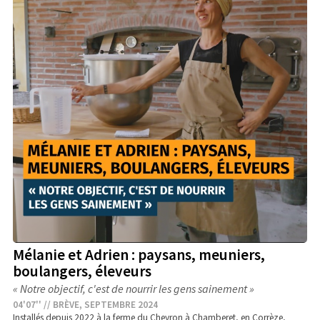
Mélanie et Adrien : paysans, meuniers,
boulangers, éleveurs
« Notre objectif, c'est de nourrir les gens sainement »
04'07'' // BRÈVE, SEPTEMBRE 2024
Installés depuis 2022 à la ferme du Cheyron à Chamberet, en Corrèze,