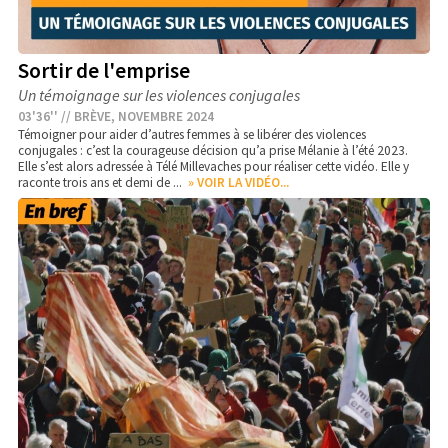
Sortir de l'emprise
Un témoignage sur les violences conjugales
03'36'' // BRÈVE, NOVEMBRE 2024
Témoigner pour aider d’autres femmes à se libérer des violences
conjugales : c’est la courageuse décision qu’a prise Mélanie à l’été 2023.
Elle s’est alors adressée à Télé Millevaches pour réaliser cette vidéo. Elle y
raconte trois ans et demi de ...
» VOIR LA VIDÉO...